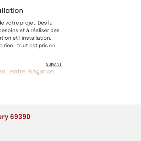
llation
e votre projet. Dès la
esoins et à réaliser des
ion et l’installation,
rien : tout est pris en
SUIVANT
Le design d’intérieur italien : entre élégance intemporelle et modernité
ery 69390